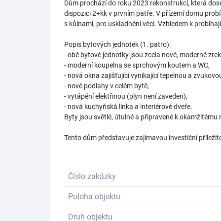
Dům prochází do roku 2023 rekonstrukcí, která dos
dispozici 2+kk v prvním patře. V přízemí domu prob
s kůlnami, pro uskladnění věcí. Vzhledem k probíhaj
Popis bytových jednotek (1. patro):
- obě bytové jednotky jsou zcela nové, moderně zre
- moderní koupelna se sprchovým koutem a WC,
- nová okna zajišťující vynikající tepelnou a zvukovou
- nové podlahy v celém bytě,
- vytápění elektřinou (plyn není zaveden),
- nová kuchyňská linka a interiérové dveře.
Byty jsou světlé, útulné a připravené k okamžitému
Tento dům představuje zajímavou investiční příleži
Číslo zakázky
Poloha objektu
Druh objektu