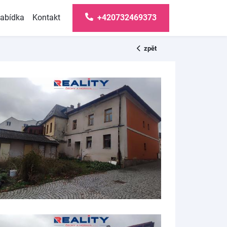
abídka
Kontakt
+420732469373
zpět