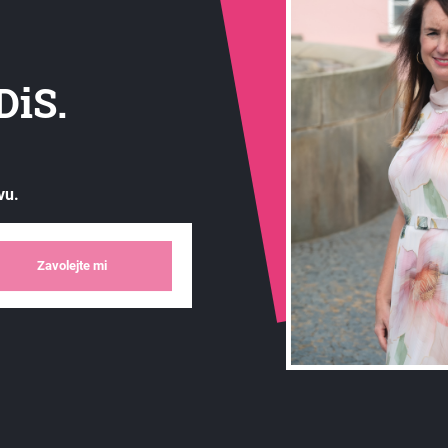
DiS.
vu.
Zavolejte mi