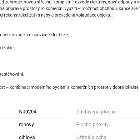
ud zahrnuje: novou střechu, kompletní rozvody elektřiny, nové odpady a
íhá příprava prostor pro komerční využití – možnost obchodu, kanceláře 
ící rekonstrukci zatím nebyla provedena kolaudace objektu.
konstruované a dispozičně identické,
 izolaci,
 nastěhování.
tost – kombinaci moderního bydlení a komerčních prostor v dobré lokalitě
N00204
Zastavěná plocha
rohový
Plocha parcely
cihlová
Užitná plocha