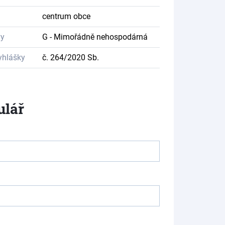
centrum obce
vy
G - Mimořádně nehospodárná
yhlášky
č. 264/2020 Sb.
ulář