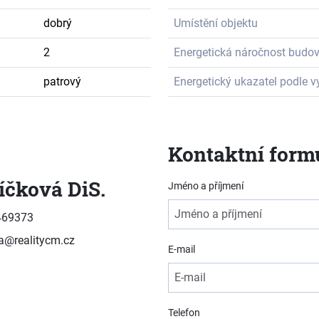
dobrý
Umístění objektu
2
Energetická náročnost budo
patrový
Energetický ukazatel podle v
Kontaktní form
íčková DiS.
Jméno a příjmení
469373
va@realitycm.cz
E-mail
Telefon