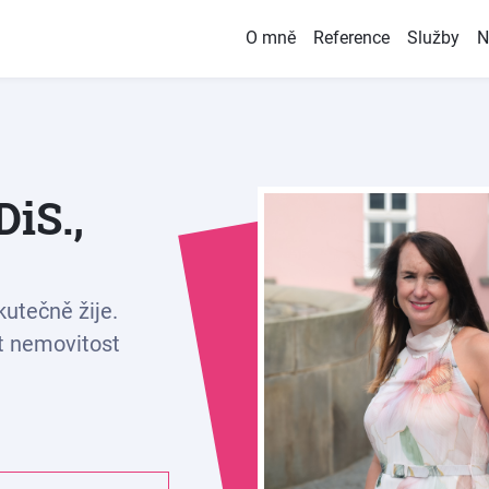
O mně
Reference
Služby
N
iS.,
kutečně žije.
 nemovitost