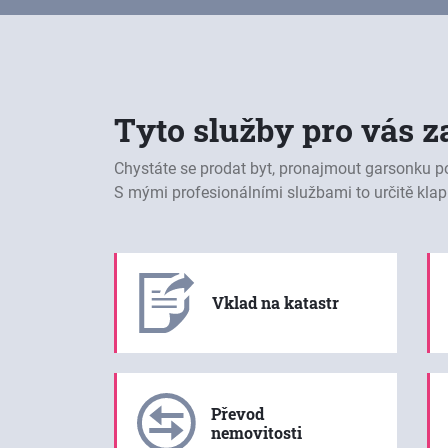
Tyto služby pro vás z
Chystáte se prodat byt, pronajmout garsonku p
S mými profesionálními službami to určitě klap
Vklad na katastr
Převod
nemovitosti