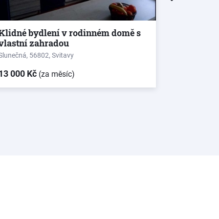
Klidné bydlení v rodinném domě s
Pronájem
vlastní zahradou
Pod Věží, Sv
Slunečná, 56802, Svitavy
13 000 Kč
5 000 Kč
(za měsíc)