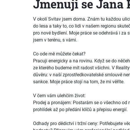
Jmenuji se Jana 
V okolí Svitav jsem doma. Znám tu každou ulici
do lesa a taky to, co lidi v našem regionu skut
pro nové bydlení. Moje práce se odehrává i za st
jsem v terénu, s vámi.
Co ode mě můžete čekat?
Pracuji energicky a na rovinu. Když se do něčeh
ze kterého budeme mít radost všichni. V Reali
důvěru: v naší zprostředkovatelské smlouvě ne
sankce. Moje práce stojí na tom, že mi věříte.
V čem vám ulehčím život:
Prodej a pronájem: Postarám se o všechno od 
prohlídek až po předání klíčů a přepisu energií.
Odhady pro dědictví i tržní ceny: Potřebujete v