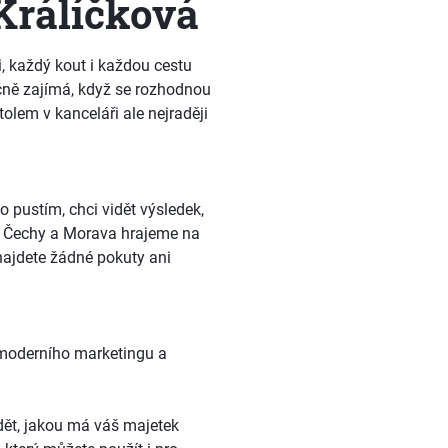
Králíčková
, každý kout i každou cestu
ečně zajímá, když se rozhodnou
olem v kanceláři ale nejraději
o pustím, chci vidět výsledek,
ty Čechy a Morava hrajeme na
najdete žádné pokuty ani
moderního marketingu a
ědět, jakou má váš majetek