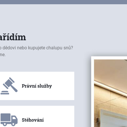
ařídím
o dědovi nebo kupujete chalupu snů?
ne.
Právní služby
Stěhování