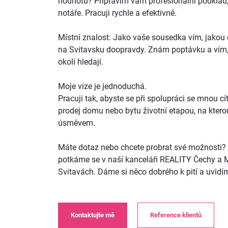
hodnotu? Připravím vám profesionální podklad, 
notáře. Pracuji rychle a efektivně.
Místní znalost: Jako vaše sousedka vím, jakou
na Svitavsku doopravdy. Znám poptávku a vím, 
okolí hledají.
Moje vize je jednoduchá.
Pracuji tak, abyste se při spolupráci se mnou cít
prodej domu nebo bytu životní etapou, na kter
úsměvem.
Máte dotaz nebo chcete probrat své možnosti?
potkáme se v naší kanceláři REALITY Čechy a 
Svitavách. Dáme si něco dobrého k pití a uvidí
Kontaktujte mě
Reference klientů