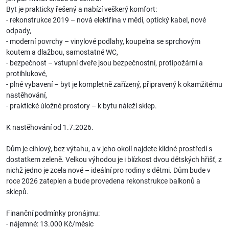
Byt je prakticky řešený a nabízí veškerý komfort:
- rekonstrukce 2019 – nová elektřina v mědi, optický kabel, nové
odpady,
- moderní povrchy – vinylové podlahy, koupelna se sprchovým
koutem a dlažbou, samostatné WC,
- bezpečnost – vstupní dveře jsou bezpečnostní, protipožární a
protihlukové,
- plné vybavení – byt je kompletně zařízený, připravený k okamžitému
nastěhování,
- praktické úložné prostory – k bytu náleží sklep.
K nastěhování od 1.7.2026.
Dům je cihlový, bez výtahu, a v jeho okolí najdete klidné prostředí s
dostatkem zeleně. Velkou výhodou je i blízkost dvou dětských hřišť, z
nichž jedno je zcela nové – ideální pro rodiny s dětmi. Dům bude v
roce 2026 zateplen a bude provedena rekonstrukce balkonů a
sklepů.
Finanční podmínky pronájmu:
- nájemné: 13.000 Kč/měsíc