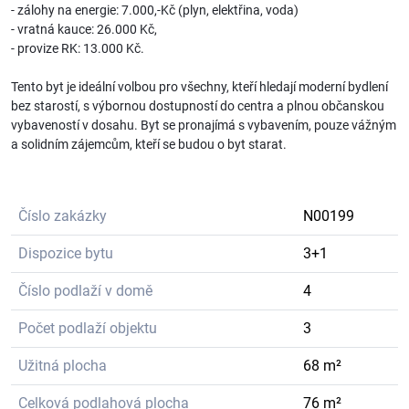
- zálohy na energie: 7.000,-Kč (plyn, elektřina, voda)
- vratná kauce: 26.000 Kč,
- provize RK: 13.000 Kč.
Tento byt je ideální volbou pro všechny, kteří hledají moderní bydlení
bez starostí, s výbornou dostupností do centra a plnou občanskou
vybaveností v dosahu. Byt se pronajímá s vybavením, pouze vážným
a solidním zájemcům, kteří se budou o byt starat.
Číslo zakázky
N00199
Dispozice bytu
3+1
Číslo podlaží v domě
4
Počet podlaží objektu
3
Užitná plocha
68 m²
Celková podlahová plocha
76 m²